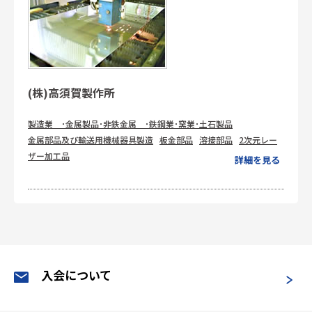
(株)高須賀製作所
製造業 ･金属製品･非鉄金属 ･鉄鋼業･窯業･土石製品
金属部品及び輸送用機械器具製造
板金部品
溶接部品
2次元レー
ザー加工品
詳細を見る
入会について