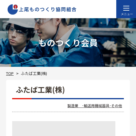
ものつくり会員
TOP
ふたば工業(株)
ふたば工業(株)
製造業 ･輸送用機械器具･その他