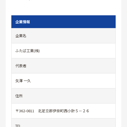
企業情報
企業名
ふたば工業(株)
代表者
矢澤 一久
住所
〒362-0811 北足立郡伊奈町西小針５－２６
TEL