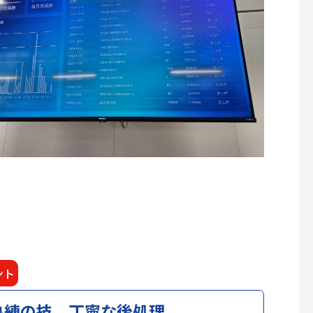
ント
熟練の技、丁寧な後処理