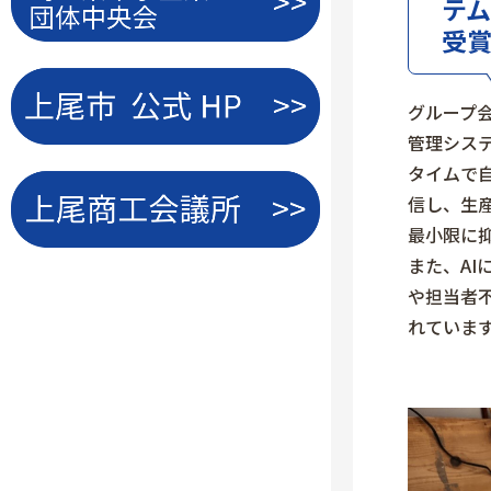
テム
受
グループ
管理シス
タイムで
信し、生
最小限に
また、AI
や担当者
れていま