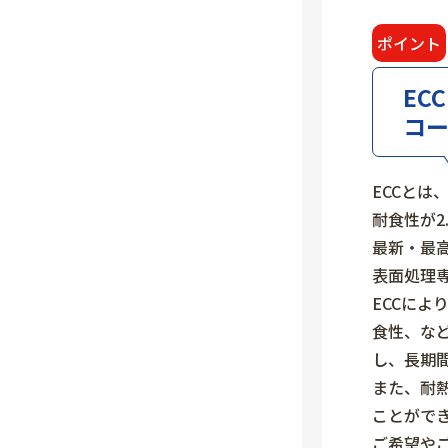
ポイント
E
コ
ECCとは
耐食性が2
最新・最
表面処理
ECCによ
食性、な
し、長期
また、耐熱
ことがで
ご希望や