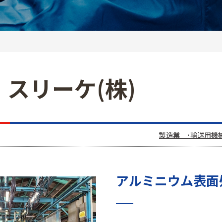
スリーケ(株)
製造業 ･輸送用機
アルミニウム表面