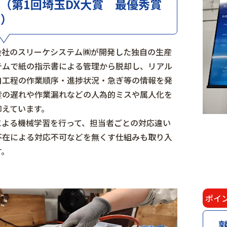
（第1回埼玉DX大賞 最優秀賞
賞）
会社のスリーケシステム㈱が開発した独自の生産
テムで紙の指示書による管理から脱却し、リアル
自工程の作業順序・進捗状況・急ぎ等の情報を発
産の遅れや作業漏れなどの人為的ミスや属人化を
抑えています。
による機械学習を行って、担当者ごとの対応違い
不在による対応不可などを無くす仕組みも取り入
す。
ポイ