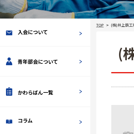
TOP
(株)井上鉄工
入会について
(
青年部会について
かわらばん一覧
コラム