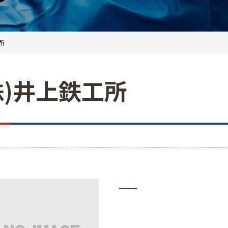
所
株)井上鉄工所