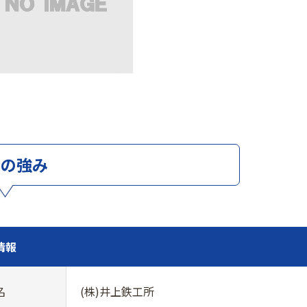
社の強み
情報
名
(株)井上鉄工所