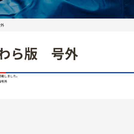
号外
わら版 号外
掲載しました。
版号外