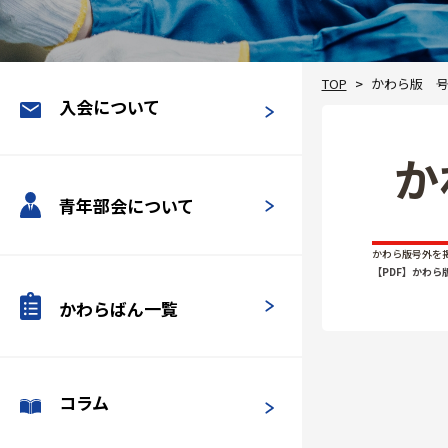
TOP
かわら版 
入会について
か
青年部会について
かわら版号外を
【PDF】かわら
かわらばん一覧
コラム