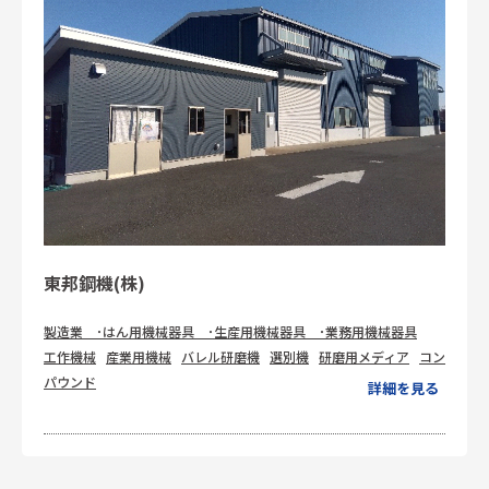
東邦鋼機(株)
製造業 ･はん用機械器具 ･生産用機械器具 ･業務用機械器具
工作機械
産業用機械
バレル研磨機
選別機
研磨用メディア
コン
パウンド
詳細を見る