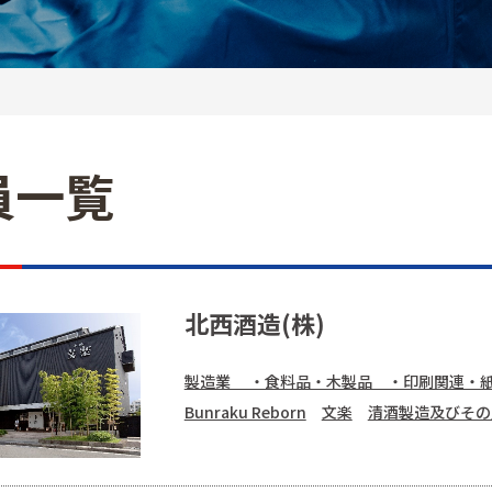
員一覧
北西酒造(株)
製造業 ・食料品・木製品 ・印刷関連・
Bunraku Reborn
文楽
清酒製造及びその