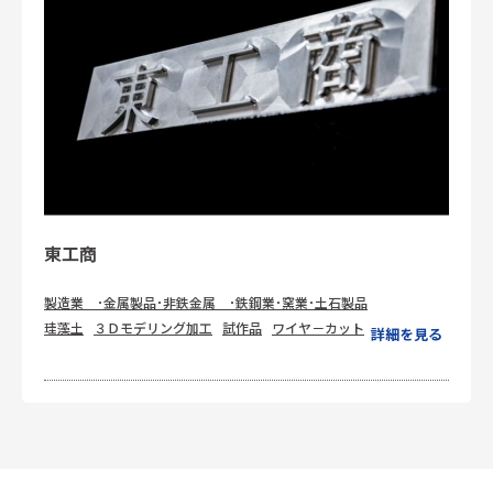
東工商
製造業 ･金属製品･非鉄金属 ･鉄鋼業･窯業･土石製品
珪藻土
３Ｄモデリング加工
試作品
ワイヤ－カット
詳細を見る