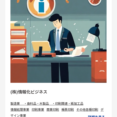
(株)情報化ビジネス
製造業 ・食料品・木製品 ・印刷関連・紙加工品
情報処理事業
印刷事業
商業印刷
帳票印刷
その他各種印刷
デ
ザイン事業
詳細を見る