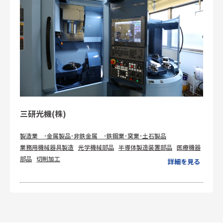
三研光機(株)
製造業 ･金属製品･非鉄金属 ･鉄鋼業･窯業･土石製品
業務用機械器具製造
光学機械部品
半導体製造装置部品
医療機器
部品
切削加工
詳細を見る