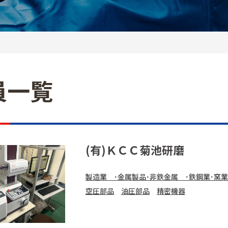
員一覧
(有)ＫＣＣ菊池研磨
製造業 ･金属製品･非鉄金属 ･鉄鋼業･窯業
空圧部品
油圧部品
精密機器