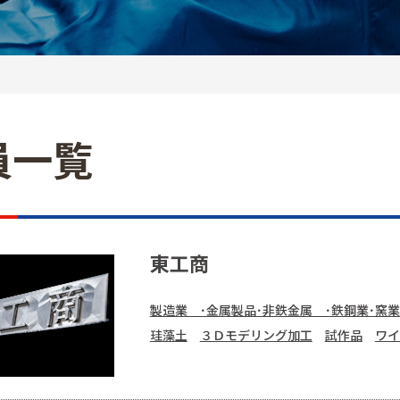
員一覧
東工商
製造業 ･金属製品･非鉄金属 ･鉄鋼業･窯業
珪藻土
３Ｄモデリング加工
試作品
ワイ