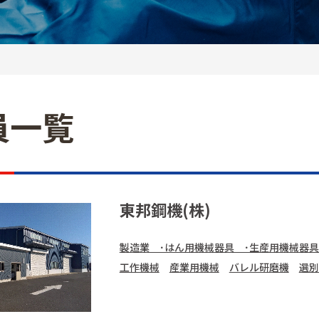
員一覧
東邦鋼機(株)
製造業 ･はん用機械器具 ･生産用機械器具
工作機械
産業用機械
バレル研磨機
選別