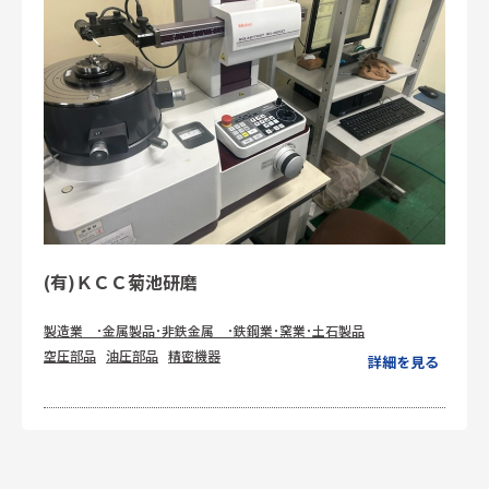
(有)ＫＣＣ菊池研磨
製造業 ･金属製品･非鉄金属 ･鉄鋼業･窯業･土石製品
空圧部品
油圧部品
精密機器
詳細を見る