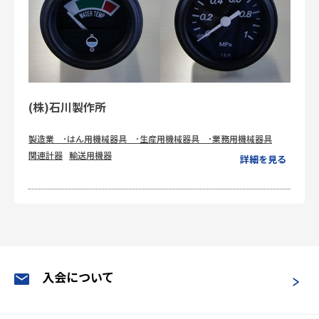
(株)石川製作所
製造業 ･はん用機械器具 ･生産用機械器具 ･業務用機械器具
関連計器
輸送用機器
詳細を見る
入会について