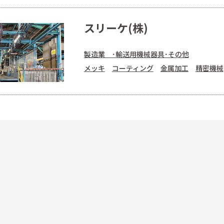
スリーケ(株)
製造業 ･輸送用機械器具･その他
メッキ
コーティング
金属加工
精密機械