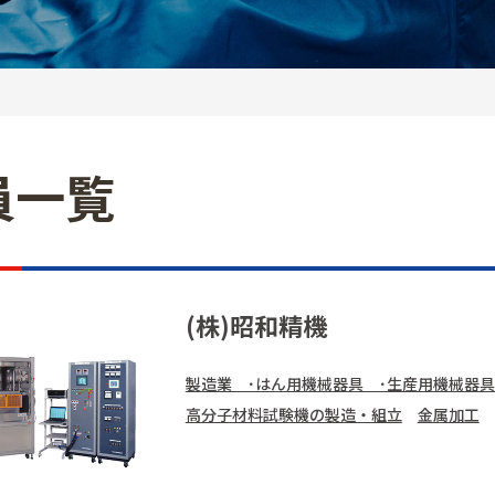
員一覧
(株)昭和精機
製造業 ･はん用機械器具 ･生産用機械器具
高分子材料試験機の製造・組立
金属加工