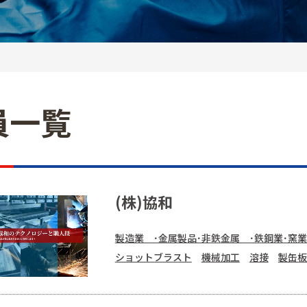
員一覧
(株)協和
製造業 ･金属製品･非鉄金属 ･鉄鋼業･窯業
ショットブラスト
機械加工
溶接
製缶板