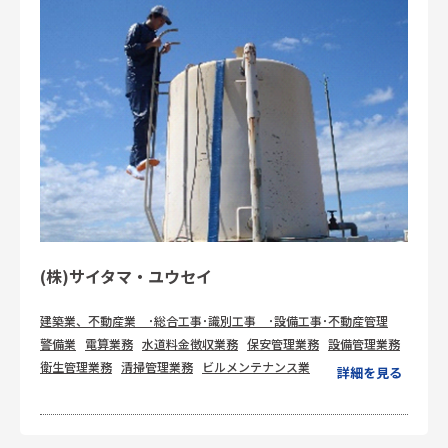
(株)サイタマ・ユウセイ
建築業、不動産業 ･総合工事･識別工事 ･設備工事･不動産管理
警備業
電算業務
水道料金徴収業務
保安管理業務
設備管理業務
衛生管理業務
清掃管理業務
ビルメンテナンス業
詳細を見る