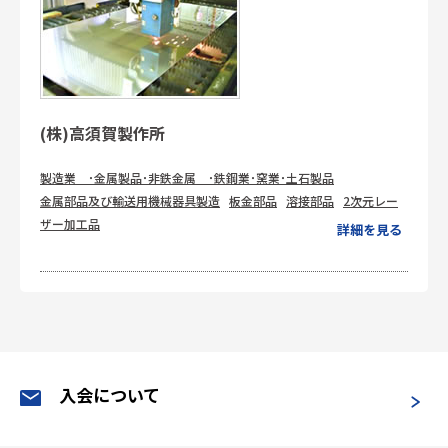
(株)高須賀製作所
製造業 ･金属製品･非鉄金属 ･鉄鋼業･窯業･土石製品
金属部品及び輸送用機械器具製造
板金部品
溶接部品
2次元レー
ザー加工品
詳細を見る
入会について